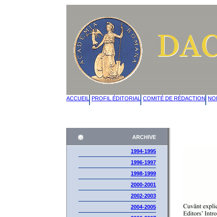
ACCUEIL
PROFIL ÉDITORIAL
COMITÉ DE RÉDACTION
NO
ARCHIVE
1994-1995
1996-1997
1998-1999
2000-2001
2002-2003
2004-2005